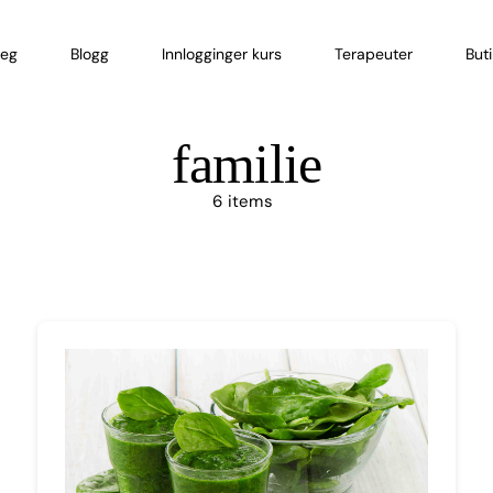
eg
Blogg
Innlogginger kurs
Terapeuter
But
familie
6 items