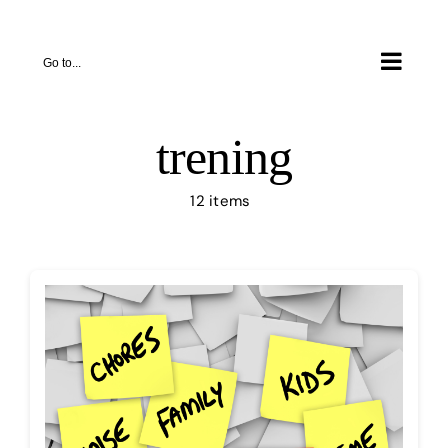
Skip
to
Go to...
content
trening
12 items