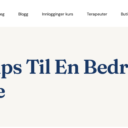
eg
Blogg
Innlogginger kurs
Terapeuter
But
ps Til En Bed
e