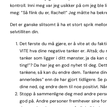
kontroll. Inni meg var jeg usikker på om jeg ble 
meg: ”Så flink du er, Rachel!” Jeg måtte ha bekr
Det er ganske slitsomt å ha et stort sprik mello
selvtilliten din.
Det første du må gjøre, er å vite at du fakt
VITE hva dine negative tanker er. Altså; du
tanker som ligger i ditt mønster, ja da kan
ting!”? Da har jeg en god nyhet til deg. De
tankene, så kan du endre dem. Tankene dine
annerledes” enn de har gjort tidligere. Se
dine ned, og endre dem til noe positivt. Nå
Stopp å sammenligne deg med andre perso
god på. Andre personer fremhever sine for