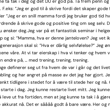
e ta tak i deg og det DU er god på. Ta frem penn og p
 F.eks: ”Jeg er god til å skrive fordi det skaper gode
” eller ”Jeg er en snill mamma fordi jeg bruker god tid
rende å skrive gode og positive ting om seg selv. De
u ønsker deg.Jeg var på et fantastisk seminar i hel
p og si: ”Mamma, hva er denne janteloven? Jeg vet ik
nerasjon skal si: ”Hva er dårlig selvfølelse?” Jeg øns
ene våre. At vi tar eierskap i hva vi tenker og hvem v
an endre på, … med trening, trening, trening.
ge definerer seg ut fra hvem de var i går og det livet 
ubling og har angret på masse av det jeg har gjort. Jeg
enkt tidligere i stedet for å være til stede her og nå
tarte i dag. Jeg kunne restarte livet mitt. Jeg kunne 
å leve ut fra fortiden, men at jeg kunne ta tak i å gjø
akkurat nå. Det er såååå godt å bare være. Her og 