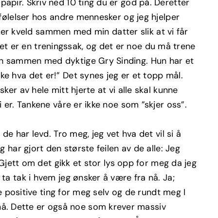
apir. Skriv ned 10 ting du er god på. Deretter
 følelser hos andre mennesker og jeg hjelper
 hver kveld sammen med min datter slik at vi får
t er en treningssak, og det er noe du må trene
gen sammen med dyktige Gry Sinding. Hun har et
ke hva det er!” Det synes jeg er et topp mål.
ker av hele mitt hjerte at vi alle skal kunne
i er. Tankene våre er ikke noe som ”skjer oss”.
de har levd. Tro meg, jeg vet hva det vil si å
 har gjort den største feilen av de alle: Jeg
. Gjett om det gikk et stor lys opp for meg da jeg
ta tak i hvem jeg ønsker å være fra nå. Ja;
re positive ting for meg selv og de rundt meg I
nå. Dette er også noe som krever massiv