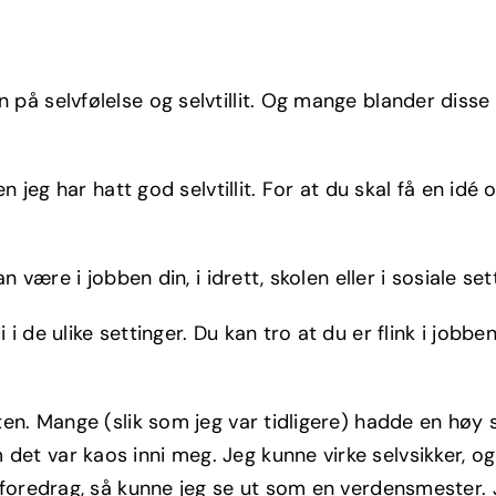
n på selvfølelse og selvtillit. Og mange blander disse
men jeg har hatt god selvtillit. For at du skal få en idé
an være i jobben din, i idrett, skolen eller i sosiale set
i i de ulike settinger. Du kan tro at du er flink i job
iten. Mange (slik som jeg var tidligere) hadde en høy s
 det var kaos inni meg. Jeg kunne virke selvsikker, o
et foredrag, så kunne jeg se ut som en verdensmester.