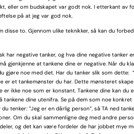
likt, eller om budskapet var godt nok. I etterkant av f
eftelse på at jeg var god nok.
m disse to. Gjennom ulike teknikker, så kan du forbed
isk har negative tanker, og hva dine negative tanker e
 må gjenkjenne at tankene dine er negative. Når du kla
 du gjøre noe med det. Har du tanker slik som dette: ”
tte er et tankemønster du har. Dette mønsteret skaper
 er ikke noe som er konstant. Tankene dine kan du en
 på tankene dine utenifra. Se på dem som noe konkre
r du tenker: ”Jeg er en dårlig person”, så TA ned tank
ner. Om du skal sammenligne deg med andre perso
deler, og det kan være fordeler de har jobbet mye m