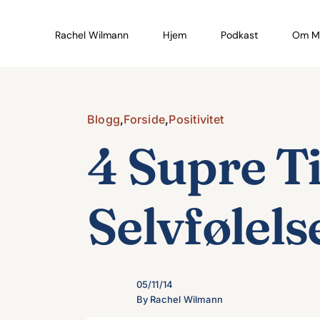
Skip
to
Rachel Wilmann
Hjem
Podkast
Om M
content
Blogg
,
Forside
,
Positivitet
4 Supre Ti
Selvfølels
05/11/14
By Rachel Wilmann