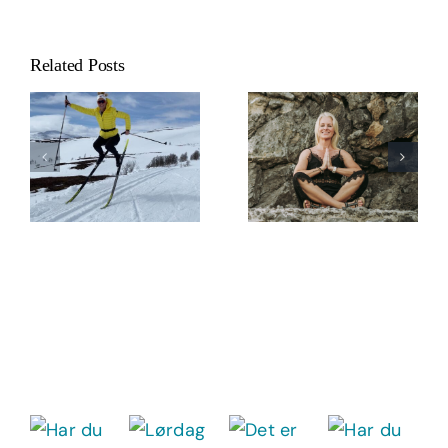
Related Posts
10 Mentale
Ferievettregler
for Påsken –
De mentale
din oppskrift
fordelene ved
på en
meditasjon
harmonisk
høytid