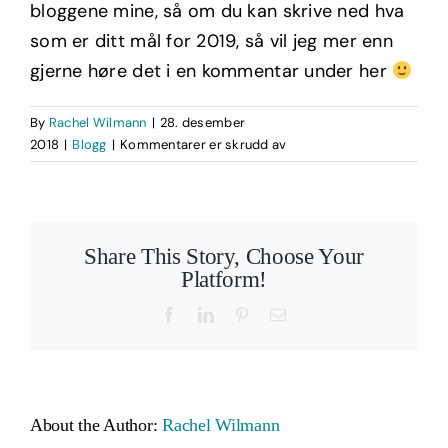
bloggene mine, så om du kan skrive ned hva
som er ditt mål for 2019, så vil jeg mer enn
gjerne høre det i en kommentar under her
By
Rachel Wilmann
|
28. desember
for
2018
|
Blogg
|
Kommentarer er skrudd av
Slik
får
du
2019
Share This Story, Choose Your
til
Platform!
å
bli
Facebook
LinkedIn
Pinterest
Email
ditt
beste
år!
About the Author:
Rachel Wilmann