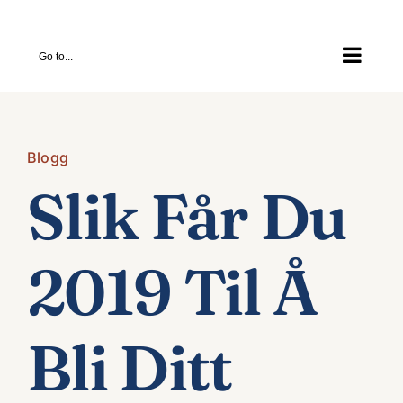
Skip
to
Go to...
content
Blogg
Slik Får Du
2019 Til Å
Bli Ditt