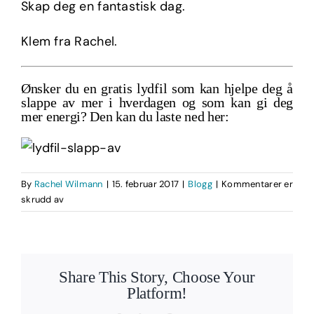
Skap deg en fantastisk dag.
Klem fra Rachel.
Ønsker du en gratis lydfil som kan hjelpe deg å
slappe av mer i hverdagen og som kan gi deg
mer energi? Den kan du laste ned her:
By
Rachel Wilmann
|
15. februar 2017
|
Blogg
|
Kommentarer er
for
skrudd av
Derfor
burde
du
starte
Share This Story, Choose Your
å
Platform!
meditere
–