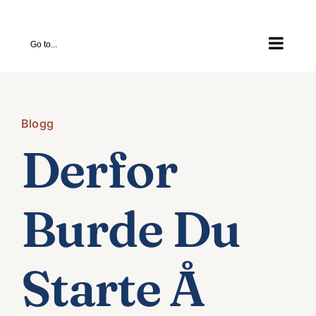
Skip
to
Go to...
content
Blogg
Derfor
Burde Du
Starte Å