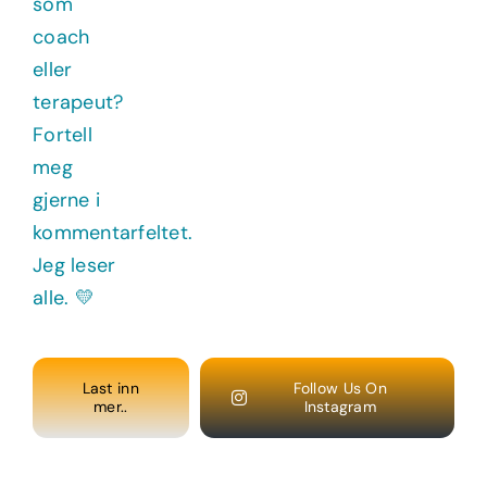
Last inn
Follow Us On
mer..
Instagram