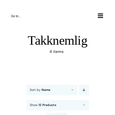
Skip
to
Go to...
content
Takknemlig
4 items
Sort by
Name
Show
12 Products