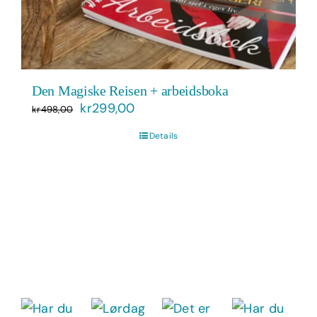
Den Magiske Reisen + arbeidsboka
Opprinnelig
Nåværende
kr
299,00
kr
498,00
pris
pris
Details
var:
er:
kr498,00.
kr299,00.