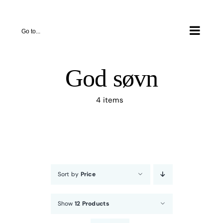
Skip
to
Go to...
content
God søvn
4 items
Sort by
Price
Show
12 Products