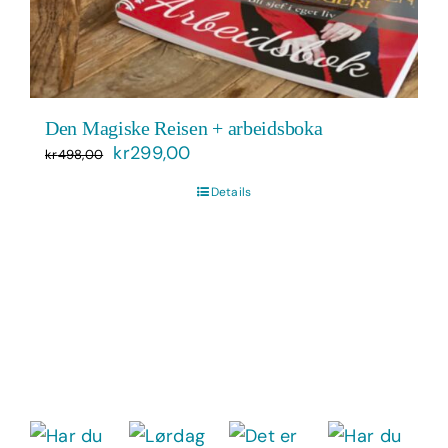
Den Magiske Reisen + arbeidsboka
Opprinnelig
Nåværende
kr
299,00
kr
498,00
pris
pris
Details
var:
er:
kr498,00.
kr299,00.