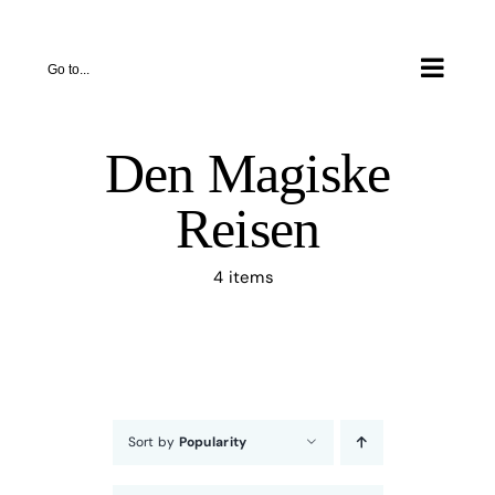
Skip
to
Go to...
content
Den Magiske
Reisen
4 items
Sort by
Popularity