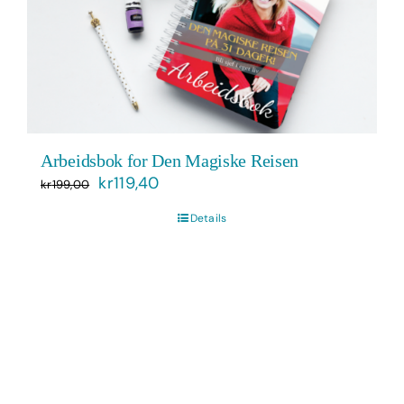
Arbeidsbok for Den Magiske Reisen
Opprinnelig
Nåværende
kr
119,40
kr
199,00
pris
pris
Details
var:
er:
kr199,00.
kr119,40.