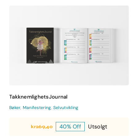
TakknemlighetsJournal
Bøker
Manifestering
Selvutvikling
TakknemlighetsJournal
Bøker
,
Manifestering
,
Selvutvikling
40% Off
Utsolgt
kr
269,40
Opprinnelig
Nåværende
pris
pris