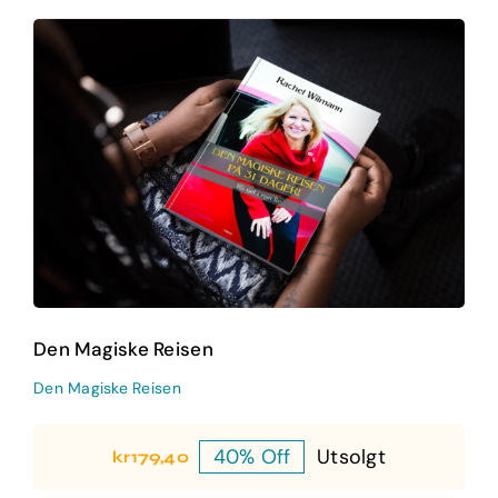
Den Magiske Reisen
Den Magiske Reisen
Den Magiske Reisen
Den Magiske Reisen
40% Off
Utsolgt
kr
179,40
Opprinnelig
Nåværende
pris
pris