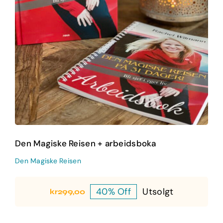
Den Magiske Reisen
Den Magiske Reisen + arbeidsboka
Den Magiske Reisen
40% Off
Utsolgt
kr
299,00
Opprinnelig
Nåværende
pris
pris
var:
er:
kr498,00.
kr299,00.