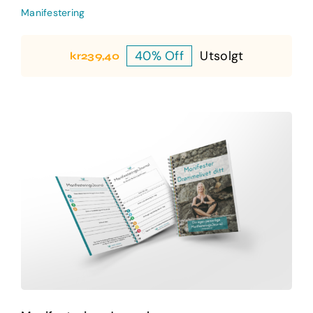
Manifestering
40% Off
Utsolgt
kr
239,40
Opprinnelig
Nåværende
pris
pris
var:
er:
kr399,00.
kr239,40.
ManifesteringsJournal
Manifestering