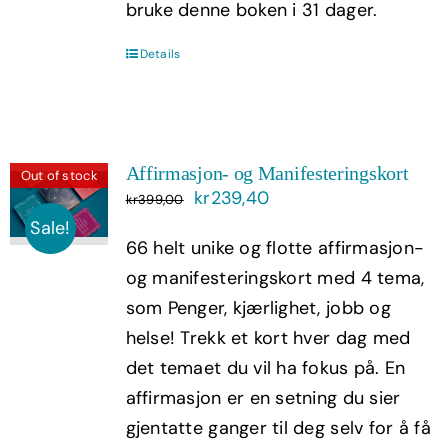
bruke denne boken i 31 dager.
Details
Affirmasjon- og Manifesteringskort
Out of stock
Opprinnelig
Nåværende
kr
239,40
kr
399,00
pris
pris
Sale!
66 helt unike og flotte affirmasjon-
var:
er:
og manifesteringskort med 4 tema,
kr399,00.
kr239,40.
som Penger, kjærlighet, jobb og
helse! Trekk et kort hver dag med
det temaet du vil ha fokus på. En
affirmasjon er en setning du sier
gjentatte ganger til deg selv for å få