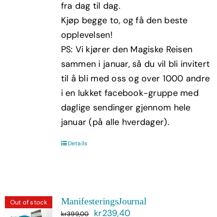
fra dag til dag.
Kjøp begge to, og få den beste
opplevelsen!
PS: Vi kjører den Magiske Reisen
sammen i januar, så du vil bli invitert
til å bli med oss og over 1000 andre
i en lukket facebook-gruppe med
daglige sendinger gjennom hele
januar (på alle hverdager).
Details
ManifesteringsJournal
Out of stock
Opprinnelig
Nåværende
kr
239,40
kr
399,00