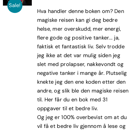
pris
pris
Sale!
Hva handler denne boken om? Den
var:
er:
magiske reisen kan gi deg bedre
kr299,00.
kr179,40.
helse, mer overskudd, mer energi,
flere gode og positive tanker... ja,
faktisk et fantastisk liv. Selv trodde
jeg ikke at det var mulig siden jeg
slet med prolapser, nakkevondt og
negative tanker i mange år. Plutselig
knekte jeg den ene koden etter den
andre, og slik ble den magiske reisen
til. Her får du en bok med 31
oppgaver til et bedre liv.
Og jeg er 100% overbevist om at du
vil få et bedre liv gjennom å lese og