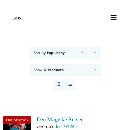
Skip
to
Go to...
content
Sort by
Popularity
Show
12 Products
Den Magiske Reisen
Out of stock
Opprinnelig
Nåværende
kr
179,40
kr
299,00