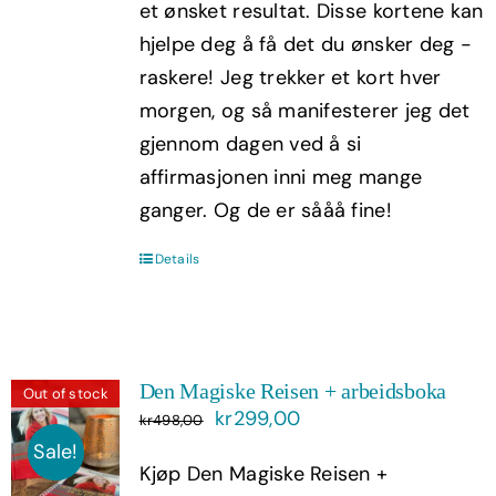
et ønsket resultat. Disse kortene kan
hjelpe deg å få det du ønsker deg -
raskere! Jeg trekker et kort hver
morgen, og så manifesterer jeg det
gjennom dagen ved å si
affirmasjonen inni meg mange
ganger. Og de er sååå fine!
Details
Den Magiske Reisen + arbeidsboka
Out of stock
Opprinnelig
Nåværende
kr
299,00
kr
498,00
pris
pris
Sale!
Kjøp Den Magiske Reisen +
var:
er: