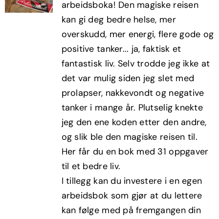
arbeidsboka! Den magiske reisen
kr498,00.
kr299,00.
kan gi deg bedre helse, mer
overskudd, mer energi, flere gode og
positive tanker... ja, faktisk et
fantastisk liv. Selv trodde jeg ikke at
det var mulig siden jeg slet med
prolapser, nakkevondt og negative
tanker i mange år. Plutselig knekte
jeg den ene koden etter den andre,
og slik ble den magiske reisen til.
Her får du en bok med 31 oppgaver
til et bedre liv.
I tillegg kan du investere i en egen
arbeidsbok som gjør at du lettere
kan følge med på fremgangen din