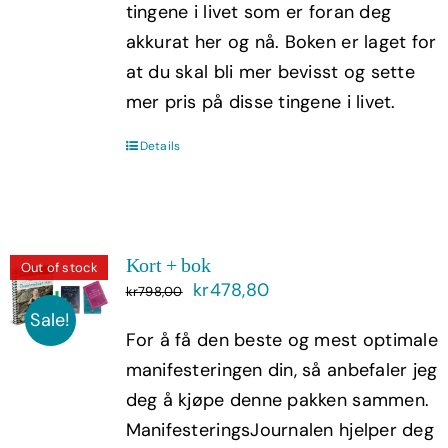
tingene i livet som er foran deg
akkurat her og nå. Boken er laget for
at du skal bli mer bevisst og sette
mer pris på disse tingene i livet.
Details
Kort + bok
Out of stock
Opprinnelig
Nåværende
kr
478,80
kr
798,00
pris
pris
Sale!
For å få den beste og mest optimale
var:
er:
manifesteringen din, så anbefaler jeg
kr798,00.
kr478,80.
deg å kjøpe denne pakken sammen.
ManifesteringsJournalen hjelper deg