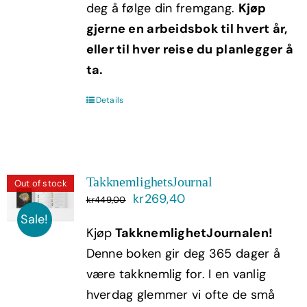
deg å følge din fremgang.
Kjøp
gjerne en arbeidsbok til hvert år,
eller til hver reise du planlegger å
ta.
Details
TakknemlighetsJournal
Out of stock
Opprinnelig
Nåværende
kr
269,40
kr
449,00
pris
pris
Sale!
Kjøp
TakknemlighetJournalen!
var:
er:
Denne boken gir deg 365 dager å
kr449,00.
kr269,40.
være takknemlig for. I en vanlig
hverdag glemmer vi ofte de små