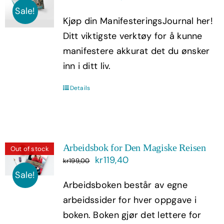
pris
pris
Sale!
Kjøp din ManifesteringsJournal her!
var:
er:
Ditt viktigste verktøy for å kunne
kr399,00.
kr239,40.
manifestere akkurat det du ønsker
inn i ditt liv.
Details
Arbeidsbok for Den Magiske Reisen
Out of stock
Opprinnelig
Nåværende
kr
119,40
kr
199,00
pris
pris
Sale!
Arbeidsboken består av egne
var:
er:
arbeidssider for hver oppgave i
kr199,00.
kr119,40.
boken. Boken gjør det lettere for