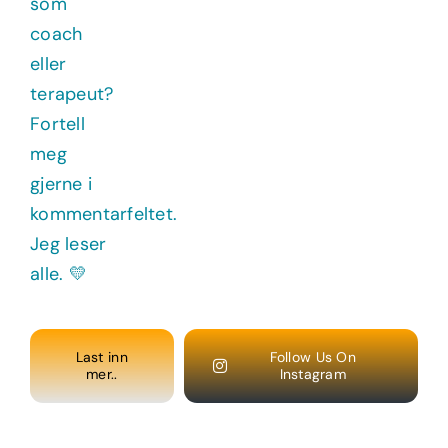
Last inn
Follow Us On
mer..
Instagram