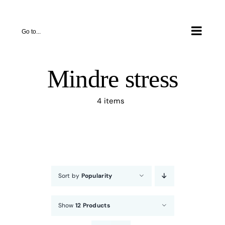
Skip
to
Go to...
content
Mindre stress
4 items
Sort by
Popularity
Show
12 Products