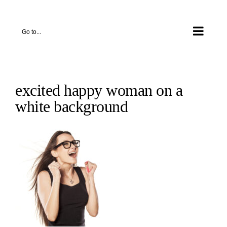
Skip
to
Go to...
content
excited happy woman on a
white background