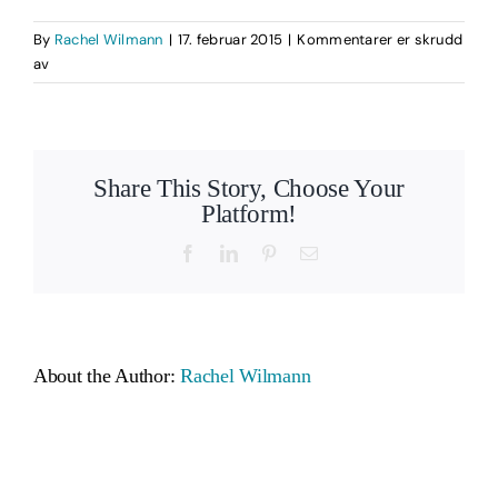
By
Rachel Wilmann
|
17. februar 2015
|
Kommentarer er skrudd
for
av
excited
happy
woman
on
Share This Story, Choose Your
a
Platform!
white
background
Facebook
LinkedIn
Pinterest
Email
About the Author:
Rachel Wilmann