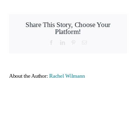
wilm
Share This Story, Choose Your
Platform!
Facebook
LinkedIn
Pinterest
Email
About the Author:
Rachel Wilmann