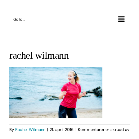
Skip
to
Go to...
content
rachel wilmann
for
By
Rachel Wilmann
|
21. april 2016
|
Kommentarer er skrudd av
rache