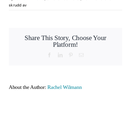
for
skrudd av
farlig-
stress
Share This Story, Choose Your
Platform!
Facebook
LinkedIn
Pinterest
Email
About the Author:
Rachel Wilmann