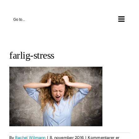
Skip
to
Go to...
content
farlig-stress
By
Rachel Wilmann
|
8. november 2016
|
Kommentarer er