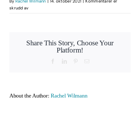
By
Rachel Wilmann
|
14. oktober 2021
|
Kommentarer er
for
skrudd av
_DSC0749
Share This Story, Choose Your
Platform!
Facebook
LinkedIn
Pinterest
Email
About the Author:
Rachel Wilmann