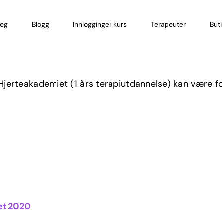
eg
Blogg
Innlogginger kurs
Terapeuter
But
jerteakademiet (1 års terapiutdannelse) kan være for
iet2020