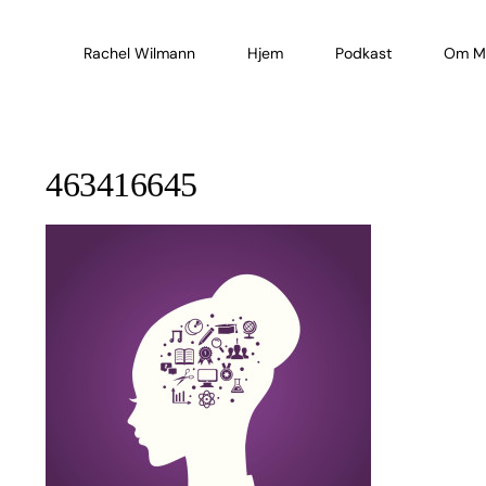
Skip
to
Rachel Wilmann
Hjem
Podkast
Om M
content
463416645