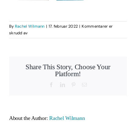
By
Rachel Wilmann
|
17. februar 2022
|
Kommentarer er
for
skrudd av
Mocup
1
Affirmasjon-
og
Share This Story, Choose Your
manifesteringskort
Platform!
Facebook
LinkedIn
Pinterest
Email
About the Author:
Rachel Wilmann