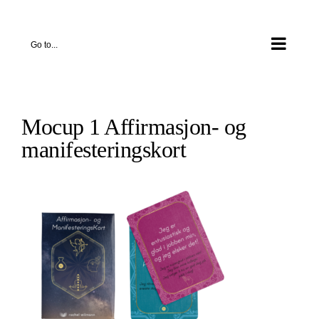
Skip
to
Go to...
content
Mocup 1 Affirmasjon- og
manifesteringskort