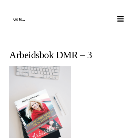
Skip
to
Go to...
content
Arbeidsbok DMR – 3