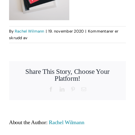
By
Rachel Wilmann
|
19. november 2020
|
Kommentarer er
for
skrudd av
Arbeidsbok
DMR
–
3
Share This Story, Choose Your
Platform!
Facebook
LinkedIn
Pinterest
Email
About the Author:
Rachel Wilmann