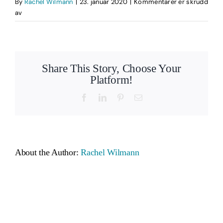
By
Rachel Wilmann
|
23. januar 2020
|
Kommentarer er skrudd
for
av
PrudSkjerm-
22955
Share This Story, Choose Your
Platform!
Facebook
LinkedIn
Pinterest
Email
About the Author:
Rachel Wilmann