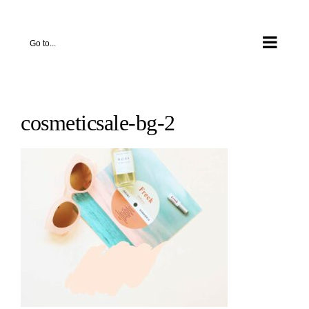
Skip
to
Go to...
content
cosmeticsale-bg-2