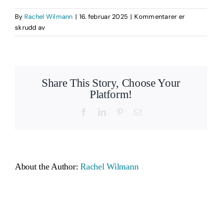
By
Rachel Wilmann
|
16. februar 2025
|
Kommentarer er
for
skrudd av
cosmeticsale-
bg-
2
Share This Story, Choose Your
Platform!
Facebook
LinkedIn
Pinterest
Email
About the Author:
Rachel Wilmann