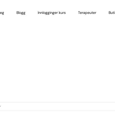
eg
Blogg
Innlogginger kurs
Terapeuter
But
for
v
sale-