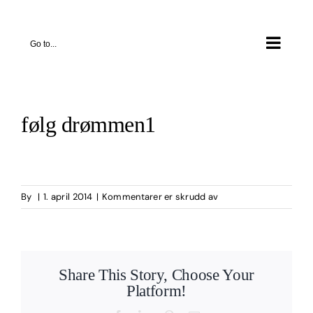
Skip
to
Go to...
content
følg drømmen1
for
By
|
1. april 2014
|
Kommentarer er skrudd av
følg
drømmen1
Share This Story, Choose Your
Platform!