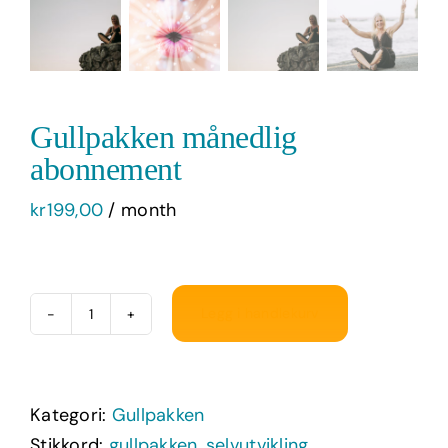
Gullpakken månedlig
abonnement
kr
199,00
/ month
Legg i handlekurv
Gullpakken
månedlig
abonnement
Kategori:
Gullpakken
antall
Stikkord:
gullpakken
,
selvutvikling