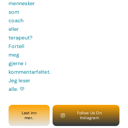
Last inn
Follow Us On
mer..
Instagram