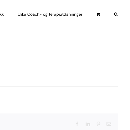
ikk
Ulike Coach- og terapiutdanninger
Facebook
LinkedIn
Pinterest
Email