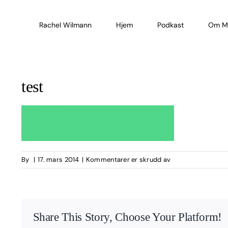
Skip
to
Rachel Wilmann
Hjem
Podkast
Om M
content
test
for
By
|
17. mars 2014
|
Kommentarer er skrudd av
test
Share This Story, Choose Your Platform!