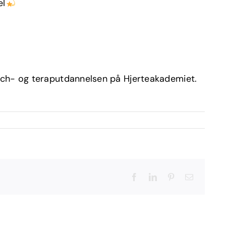
el
oach- og teraputdannelsen på Hjerteakademiet.
Facebook
LinkedIn
Pinterest
Email