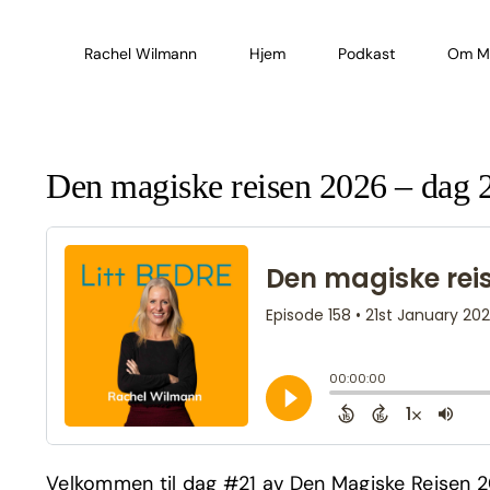
Skip
to
Rachel Wilmann
Hjem
Podkast
Om M
content
Den magiske reisen 2026 – dag 
Velkommen til dag #21 av Den Magiske Reisen 20