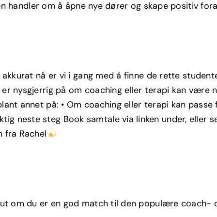
andler om å åpne nye dører og skape positiv forandr
og akkurat nå er vi i gang med å finne de rette stude
er nysgjerrig på om coaching eller terapi kan være noe
blant annet på: • Om coaching eller terapi kan passe 
ig neste steg Book samtale via linken under, eller s
m fra Rachel
 vi ut om du er en god match til den populære coach