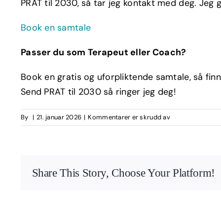
PRAT til 2030, så tar jeg kontakt med deg. Jeg 
Book en samtale
Passer du som Terapeut eller Coach?
Book en gratis og uforpliktende samtale, så fi
Send PRAT til 2030 så ringer jeg deg!
for
By
|
21. januar 2026
|
Kommentarer er skrudd av
Den
magiske
reisen
2026
Share This Story, Choose Your Platform!
–
dag
21