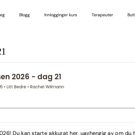
eg
Blogg
Innlogginger kurs
Terapeuter
But
21
26! Du kan starte akkurat her, uavhengig av om du ha