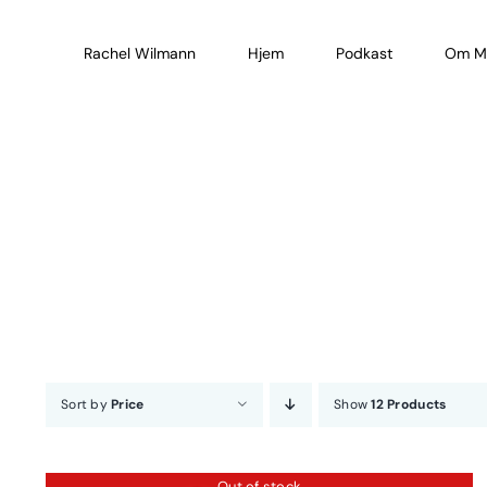
Skip
to
Rachel Wilmann
Hjem
Podkast
Om M
content
Sort by
Price
Show
12 Products
Out of stock