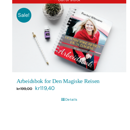
Sale!
Arbeidsbok for Den Magiske Reisen
Opprinnelig
Nåværende
kr
119,40
kr
199,00
pris
pris
Details
var:
er:
kr199,00.
kr119,40.