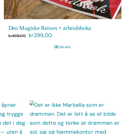
Den Magiske Reisen + arbeidsboka
Opprinnelig
Nåværende
kr
299,00
kr
498,00
pris
pris
Details
var:
er:
kr498,00.
kr299,00.