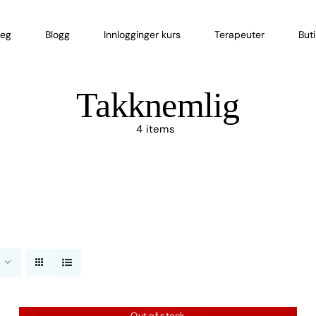
eg
Blogg
Innlogginger kurs
Terapeuter
But
Takknemlig
4 items
Out of stock