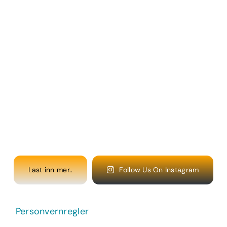
Last inn mer..
Follow Us On Instagram
Personvernregler