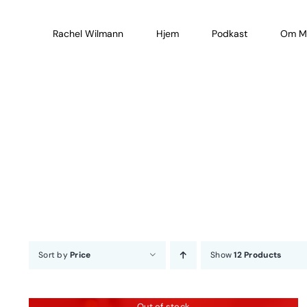
Skip
to
Rachel Wilmann
Hjem
Podkast
Om M
content
Sort by
Price
Show
12 Products
Out of stock