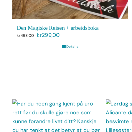
Den Magiske Reisen + arbeidsboka
Opprinnelig
Nåværende
kr
299,00
kr
498,00
pris
pris
Details
var:
er:
kr498,00.
kr299,00.