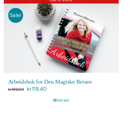
Sale!
Arbeidsbok for Den Magiske Reisen
Opprinnelig
Nåværende
kr
119,40
kr
199,00
pris
pris
Details
var:
er:
kr199,00.
kr119,40.