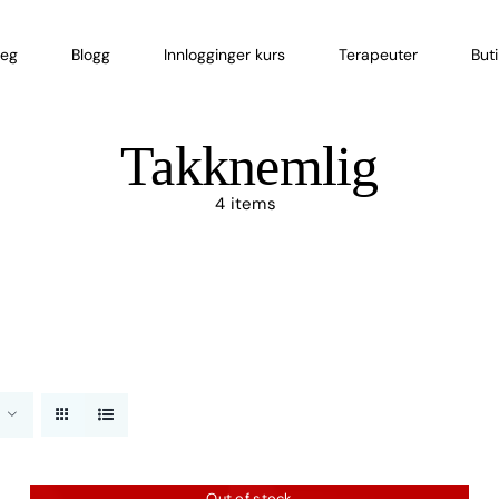
eg
Blogg
Innlogginger kurs
Terapeuter
But
Takknemlig
4 items
Out of stock