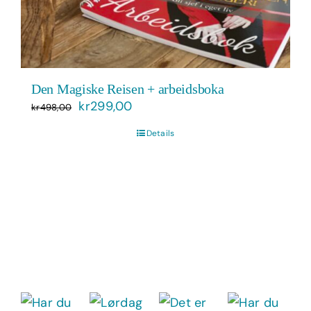
Den Magiske Reisen + arbeidsboka
Opprinnelig
Nåværende
kr
299,00
kr
498,00
pris
pris
Details
var:
er:
kr498,00.
kr299,00.