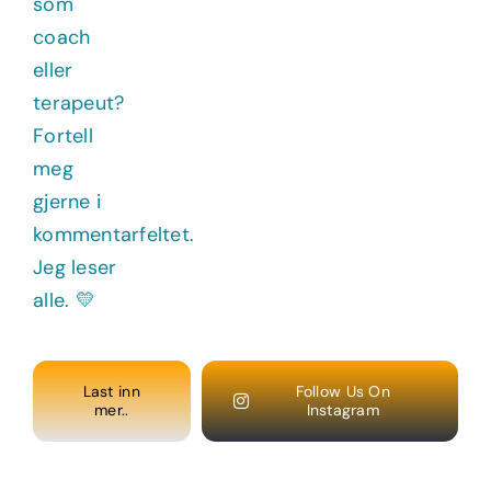
Last inn
Follow Us On
mer..
Instagram