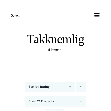
Skip
to
Go to...
content
Takknemlig
4 items
Sort by
Rating
Show
12 Products