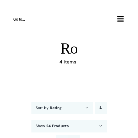
Skip
to
Go to...
content
Ro
4 items
Sort by
Rating
Show
24 Products