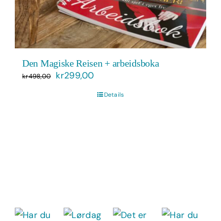
Den Magiske Reisen + arbeidsboka
Opprinnelig
Nåværende
kr
299,00
kr
498,00
pris
pris
Details
var:
er:
kr498,00.
kr299,00.