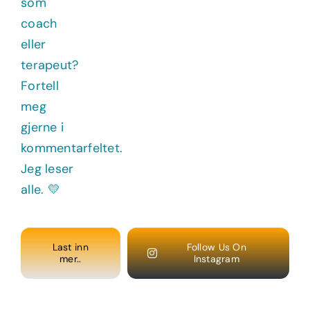
Last inn
Follow Us On
mer..
Instagram