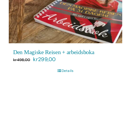
Den Magiske Reisen + arbeidsboka
Opprinnelig
Nåværende
kr
299,00
kr
498,00
pris
pris
Details
var:
er:
kr498,00.
kr299,00.