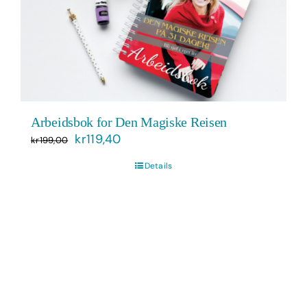
Arbeidsbok for Den Magiske Reisen
Opprinnelig
Nåværende
kr
119,40
kr
199,00
pris
pris
Details
var:
er:
kr199,00.
kr119,40.