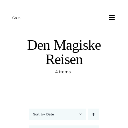
Skip
to
Go to...
content
Den Magiske
Reisen
4 items
Sort by
Date