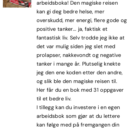
arbeidsboka! Den magiske reisen
kr498,00.
kr299,00.
kan gi deg bedre helse, mer
overskudd, mer energi, flere gode og
positive tanker... ja, faktisk et
fantastisk liv. Selv trodde jeg ikke at
det var mulig siden jeg slet med
prolapser, nakkevondt og negative
tanker i mange år. Plutselig knekte
jeg den ene koden etter den andre,
og slik ble den magiske reisen til.
Her får du en bok med 31 oppgaver
til et bedre liv.
I tillegg kan du investere i en egen
arbeidsbok som gjør at du lettere
kan følge med på fremgangen din