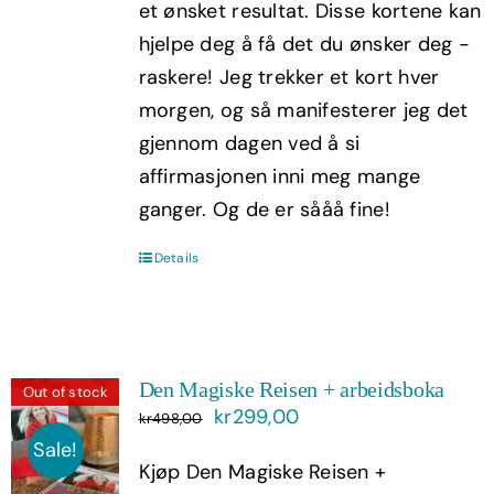
et ønsket resultat. Disse kortene kan
hjelpe deg å få det du ønsker deg -
raskere! Jeg trekker et kort hver
morgen, og så manifesterer jeg det
gjennom dagen ved å si
affirmasjonen inni meg mange
ganger. Og de er sååå fine!
Details
Den Magiske Reisen + arbeidsboka
Out of stock
Opprinnelig
Nåværende
kr
299,00
kr
498,00
pris
pris
Sale!
Kjøp Den Magiske Reisen +
var:
er: