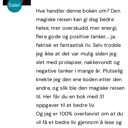
pris
pris
Sale!
Hva handler denne boken om? Den
var:
er:
magiske reisen kan gi deg bedre
kr299,00.
kr179,40.
helse, mer overskudd, mer energi,
flere gode og positive tanker... ja,
faktisk et fantastisk liv. Selv trodde
jeg ikke at det var mulig siden jeg
slet med prolapser, nakkevondt og
negative tanker i mange år. Plutselig
knekte jeg den ene koden etter den
andre, og slik ble den magiske reisen
til. Her får du en bok med 31
oppgaver til et bedre liv.
Og jeg er 100% overbevist om at du
vil få et bedre liv gjennom å lese og