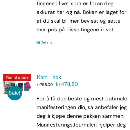
tingene i livet som er foran deg
akkurat her og nå. Boken er laget for
at du skal bli mer bevisst og sette
mer pris på disse tingene i livet.
Details
Kort + bok
Out of stock
Opprinnelig
Nåværende
kr
478,80
kr
798,00
pris
pris
Sale!
For å få den beste og mest optimale
var:
er:
manifesteringen din, så anbefaler jeg
kr798,00.
kr478,80.
deg å kjøpe denne pakken sammen.
ManifesteringsJournalen hjelper deg