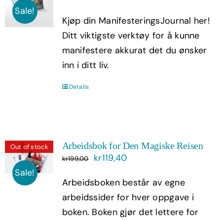
pris
pris
Sale!
Kjøp din ManifesteringsJournal her!
var:
er:
Ditt viktigste verktøy for å kunne
kr399,00.
kr239,40.
manifestere akkurat det du ønsker
inn i ditt liv.
Details
Arbeidsbok for Den Magiske Reisen
Out of stock
Opprinnelig
Nåværende
kr
119,40
kr
199,00
pris
pris
Sale!
Arbeidsboken består av egne
var:
er:
arbeidssider for hver oppgave i
kr199,00.
kr119,40.
boken. Boken gjør det lettere for