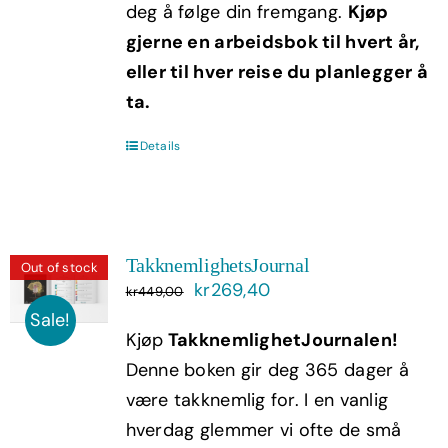
deg å følge din fremgang.
Kjøp
gjerne en arbeidsbok til hvert år,
eller til hver reise du planlegger å
ta.
Details
TakknemlighetsJournal
Out of stock
Opprinnelig
Nåværende
kr
269,40
kr
449,00
pris
pris
Sale!
Kjøp
TakknemlighetJournalen!
var:
er:
Denne boken gir deg 365 dager å
kr449,00.
kr269,40.
være takknemlig for. I en vanlig
hverdag glemmer vi ofte de små