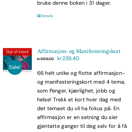
bruke denne boken i 31 dager.
Details
Affirmasjon- og Manifesteringskort
Out of stock
Opprinnelig
Nåværende
kr
239,40
kr
399,00
pris
pris
Sale!
66 helt unike og flotte affirmasjon-
var:
er:
og manifesteringskort med 4 tema,
kr399,00.
kr239,40.
som Penger, kjærlighet, jobb og
helse! Trekk et kort hver dag med
det temaet du vil ha fokus på. En
affirmasjon er en setning du sier
gjentatte ganger til deg selv for å få