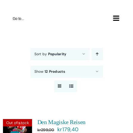
Skip
to
Go to...
content
Sort by
Popularity
Show
12 Products
Den Magiske Reisen
Out of stock
Opprinnelig
Nåværende
kr
179,40
kr
299,00