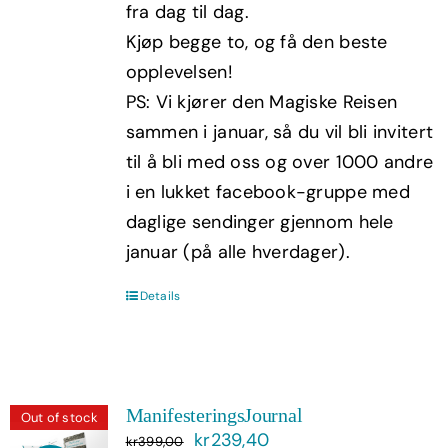
fra dag til dag.
Kjøp begge to, og få den beste
opplevelsen!
PS: Vi kjører den Magiske Reisen
sammen i januar, så du vil bli invitert
til å bli med oss og over 1000 andre
i en lukket facebook-gruppe med
daglige sendinger gjennom hele
januar (på alle hverdager).
Details
ManifesteringsJournal
Out of stock
Opprinnelig
Nåværende
kr
239,40
kr
399,00