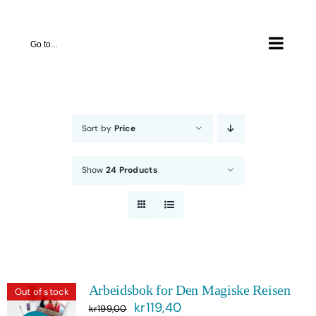
Skip
to
Go to...
content
Sort by
Price
Show
24 Products
Arbeidsbok for Den Magiske Reisen
Out of stock
Opprinnelig
Nåværende
kr
119,40
kr
199,00