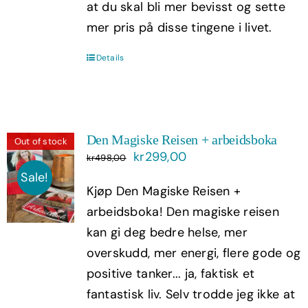
at du skal bli mer bevisst og sette
mer pris på disse tingene i livet.
Details
Den Magiske Reisen + arbeidsboka
Out of stock
Opprinnelig
Nåværende
kr
299,00
kr
498,00
pris
pris
Sale!
Kjøp Den Magiske Reisen +
var:
er:
arbeidsboka! Den magiske reisen
kr498,00.
kr299,00.
kan gi deg bedre helse, mer
overskudd, mer energi, flere gode og
positive tanker... ja, faktisk et
fantastisk liv. Selv trodde jeg ikke at