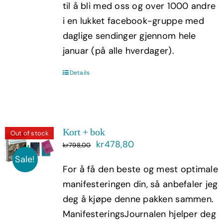
til å bli med oss og over 1000 andre
i en lukket facebook-gruppe med
daglige sendinger gjennom hele
januar (på alle hverdager).
Details
Kort + bok
Out of stock
Opprinnelig
Nåværende
kr
478,80
kr
798,00
pris
pris
Sale!
For å få den beste og mest optimale
var:
er:
manifesteringen din, så anbefaler jeg
kr798,00.
kr478,80.
deg å kjøpe denne pakken sammen.
ManifesteringsJournalen hjelper deg