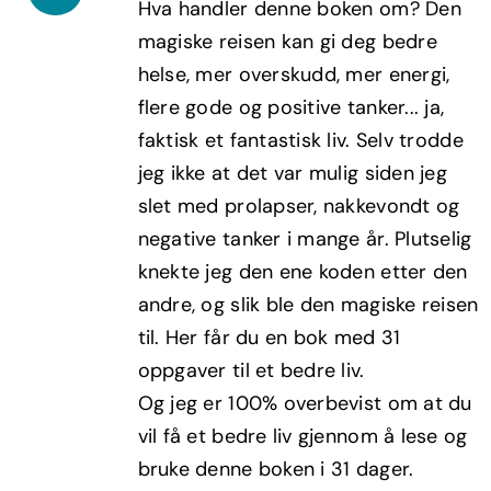
Hva handler denne boken om? Den
var:
er:
magiske reisen kan gi deg bedre
kr299,00.
kr179,40.
helse, mer overskudd, mer energi,
flere gode og positive tanker... ja,
faktisk et fantastisk liv. Selv trodde
jeg ikke at det var mulig siden jeg
slet med prolapser, nakkevondt og
negative tanker i mange år. Plutselig
knekte jeg den ene koden etter den
andre, og slik ble den magiske reisen
til. Her får du en bok med 31
oppgaver til et bedre liv.
Og jeg er 100% overbevist om at du
vil få et bedre liv gjennom å lese og
bruke denne boken i 31 dager.