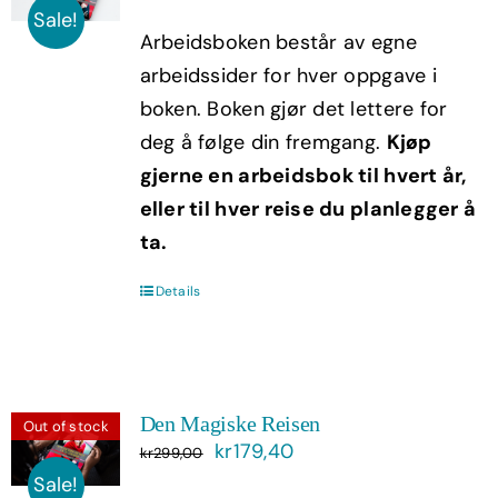
pris
pris
Sale!
Arbeidsboken består av egne
var:
er:
arbeidssider for hver oppgave i
kr199,00.
kr119,40.
boken. Boken gjør det lettere for
deg å følge din fremgang.
Kjøp
gjerne en arbeidsbok til hvert år,
eller til hver reise du planlegger å
ta.
Details
Den Magiske Reisen
Out of stock
Opprinnelig
Nåværende
kr
179,40
kr
299,00
pris
pris
Sale!