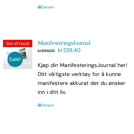
Details
ManifesteringsJournal
Out of stock
Opprinnelig
Nåværende
kr
239,40
kr
399,00
pris
pris
Sale!
Kjøp din ManifesteringsJournal her!
var:
er:
Ditt viktigste verktøy for å kunne
kr399,00.
kr239,40.
manifestere akkurat det du ønsker
inn i ditt liv.
Details