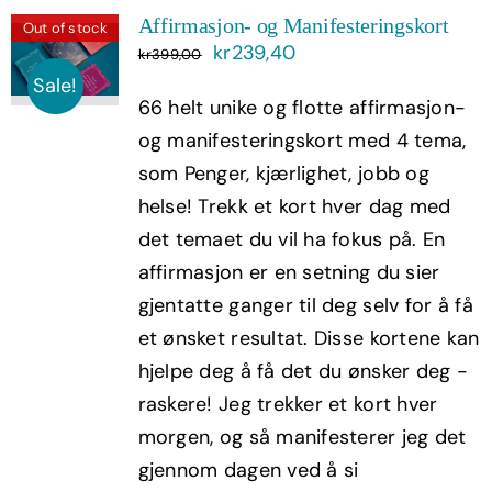
Affirmasjon- og Manifesteringskort
Out of stock
Opprinnelig
Nåværende
kr
239,40
kr
399,00
pris
pris
Sale!
66 helt unike og flotte affirmasjon-
var:
er:
og manifesteringskort med 4 tema,
kr399,00.
kr239,40.
som Penger, kjærlighet, jobb og
helse! Trekk et kort hver dag med
det temaet du vil ha fokus på. En
affirmasjon er en setning du sier
gjentatte ganger til deg selv for å få
et ønsket resultat. Disse kortene kan
hjelpe deg å få det du ønsker deg -
raskere! Jeg trekker et kort hver
morgen, og så manifesterer jeg det
gjennom dagen ved å si