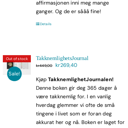
affirmasjonen inni meg mange
ganger. Og de er sååå fine!
Details
TakknemlighetsJournal
Out of stock
Opprinnelig
Nåværende
kr
269,40
kr
449,00
pris
pris
Sale!
Kjøp
TakknemlighetJournalen!
var:
er:
Denne boken gir deg 365 dager å
kr449,00.
kr269,40.
være takknemlig for. I en vanlig
hverdag glemmer vi ofte de små
tingene i livet som er foran deg
akkurat her og nå. Boken er laget for