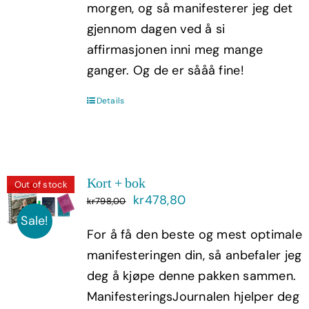
morgen, og så manifesterer jeg det
gjennom dagen ved å si
affirmasjonen inni meg mange
ganger. Og de er sååå fine!
Details
Kort + bok
Out of stock
Opprinnelig
Nåværende
kr
478,80
kr
798,00
pris
pris
Sale!
For å få den beste og mest optimale
var:
er:
manifesteringen din, så anbefaler jeg
kr798,00.
kr478,80.
deg å kjøpe denne pakken sammen.
ManifesteringsJournalen hjelper deg