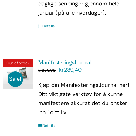
daglige sendinger gjennom hele
januar (på alle hverdager).
Details
ManifesteringsJournal
Out of stock
Opprinnelig
Nåværende
kr
239,40
kr
399,00
pris
pris
Sale!
Kjøp din ManifesteringsJournal her!
var:
er:
Ditt viktigste verktøy for å kunne
kr399,00.
kr239,40.
manifestere akkurat det du ønsker
inn i ditt liv.
Details