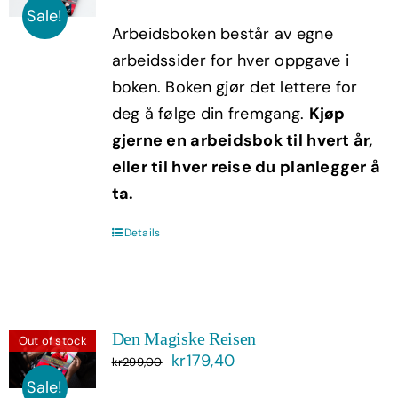
pris
pris
Sale!
Arbeidsboken består av egne
var:
er:
arbeidssider for hver oppgave i
kr199,00.
kr119,40.
boken. Boken gjør det lettere for
deg å følge din fremgang.
Kjøp
gjerne en arbeidsbok til hvert år,
eller til hver reise du planlegger å
ta.
Details
Den Magiske Reisen
Out of stock
Opprinnelig
Nåværende
kr
179,40
kr
299,00
pris
pris
Sale!