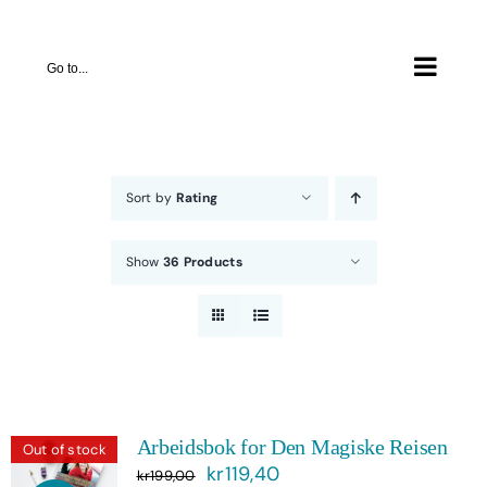
Skip
to
Go to...
content
Sort by
Rating
Show
36 Products
Arbeidsbok for Den Magiske Reisen
Out of stock
Opprinnelig
Nåværende
kr
119,40
kr
199,00