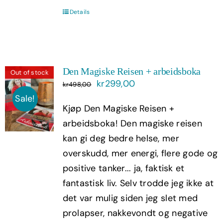
Details
Den Magiske Reisen + arbeidsboka
Out of stock
Opprinnelig
Nåværende
kr
299,00
kr
498,00
pris
pris
Sale!
Kjøp Den Magiske Reisen +
var:
er:
arbeidsboka! Den magiske reisen
kr498,00.
kr299,00.
kan gi deg bedre helse, mer
overskudd, mer energi, flere gode og
positive tanker... ja, faktisk et
fantastisk liv. Selv trodde jeg ikke at
det var mulig siden jeg slet med
prolapser, nakkevondt og negative