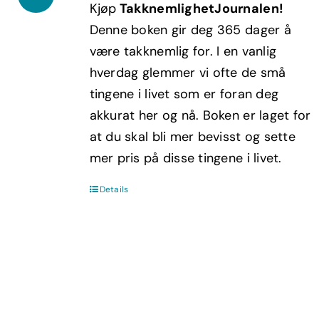
Kjøp
TakknemlighetJournalen!
var:
er:
Denne boken gir deg 365 dager å
kr449,00.
kr269,40.
være takknemlig for. I en vanlig
hverdag glemmer vi ofte de små
tingene i livet som er foran deg
akkurat her og nå. Boken er laget for
at du skal bli mer bevisst og sette
mer pris på disse tingene i livet.
Details