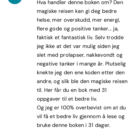
Hva handler denne boken om? Den
var:
er:
magiske reisen kan gi deg bedre
kr299,00.
kr179,40.
helse, mer overskudd, mer energi,
flere gode og positive tanker... ja,
faktisk et fantastisk liv. Selv trodde
jeg ikke at det var mulig siden jeg
slet med prolapser, nakkevondt og
negative tanker i mange år. Plutselig
knekte jeg den ene koden etter den
andre, og slik ble den magiske reisen
til. Her får du en bok med 31
oppgaver til et bedre liv.
Og jeg er 100% overbevist om at du
vil få et bedre liv gjennom å lese og
bruke denne boken i 31 dager.