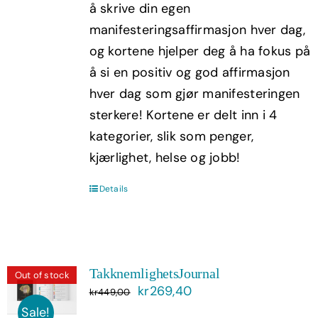
å skrive din egen
manifesteringsaffirmasjon hver dag,
og kortene hjelper deg å ha fokus på
å si en positiv og god affirmasjon
hver dag som gjør manifesteringen
sterkere! Kortene er delt inn i 4
kategorier, slik som penger,
kjærlighet, helse og jobb!
Details
TakknemlighetsJournal
Out of stock
Opprinnelig
Nåværende
kr
269,40
kr
449,00
pris
pris
Sale!