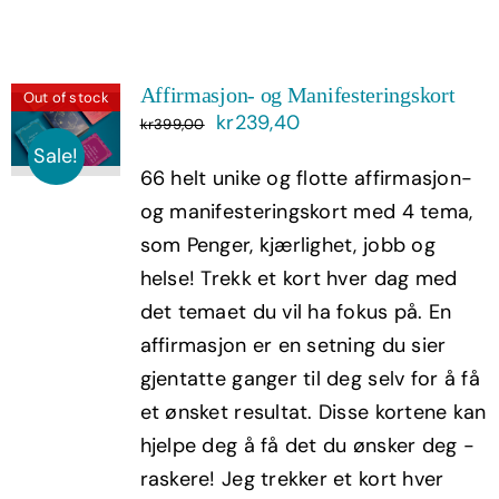
Affirmasjon- og Manifesteringskort
Out of stock
Opprinnelig
Nåværende
kr
239,40
kr
399,00
pris
pris
Sale!
66 helt unike og flotte affirmasjon-
var:
er:
og manifesteringskort med 4 tema,
kr399,00.
kr239,40.
som Penger, kjærlighet, jobb og
helse! Trekk et kort hver dag med
det temaet du vil ha fokus på. En
affirmasjon er en setning du sier
gjentatte ganger til deg selv for å få
et ønsket resultat. Disse kortene kan
hjelpe deg å få det du ønsker deg -
raskere! Jeg trekker et kort hver