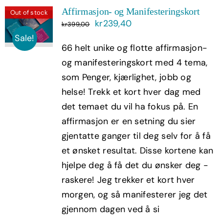
Affirmasjon- og Manifesteringskort
Out of stock
Opprinnelig
Nåværende
kr
239,40
kr
399,00
pris
pris
Sale!
66 helt unike og flotte affirmasjon-
var:
er:
og manifesteringskort med 4 tema,
kr399,00.
kr239,40.
som Penger, kjærlighet, jobb og
helse! Trekk et kort hver dag med
det temaet du vil ha fokus på. En
affirmasjon er en setning du sier
gjentatte ganger til deg selv for å få
et ønsket resultat. Disse kortene kan
hjelpe deg å få det du ønsker deg -
raskere! Jeg trekker et kort hver
morgen, og så manifesterer jeg det
gjennom dagen ved å si