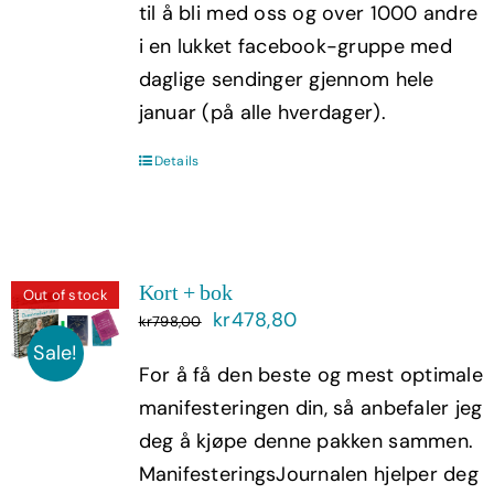
til å bli med oss og over 1000 andre
i en lukket facebook-gruppe med
daglige sendinger gjennom hele
januar (på alle hverdager).
Details
Kort + bok
Out of stock
Opprinnelig
Nåværende
kr
478,80
kr
798,00
pris
pris
Sale!
For å få den beste og mest optimale
var:
er:
manifesteringen din, så anbefaler jeg
kr798,00.
kr478,80.
deg å kjøpe denne pakken sammen.
ManifesteringsJournalen hjelper deg