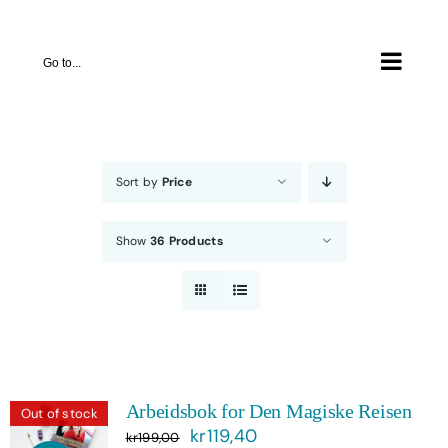
Skip
to
Go to...
content
Sort by
Price
Show
36 Products
Arbeidsbok for Den Magiske Reisen
Out of stock
Opprinnelig
Nåværende
kr
119,40
kr
199,00