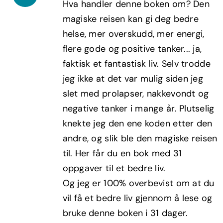
Hva handler denne boken om? Den
var:
er:
magiske reisen kan gi deg bedre
kr299,00.
kr179,40.
helse, mer overskudd, mer energi,
flere gode og positive tanker... ja,
faktisk et fantastisk liv. Selv trodde
jeg ikke at det var mulig siden jeg
slet med prolapser, nakkevondt og
negative tanker i mange år. Plutselig
knekte jeg den ene koden etter den
andre, og slik ble den magiske reisen
til. Her får du en bok med 31
oppgaver til et bedre liv.
Og jeg er 100% overbevist om at du
vil få et bedre liv gjennom å lese og
bruke denne boken i 31 dager.