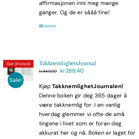
affirmasjonen inni meg mange
ganger. Og de er sååå fine!
Details
TakknemlighetsJournal
Out of stock
Opprinnelig
Nåværende
kr
269,40
kr
449,00
pris
pris
Sale!
Kjøp
TakknemlighetJournalen!
var:
er:
Denne boken gir deg 365 dager å
kr449,00.
kr269,40.
være takknemlig for. I en vanlig
hverdag glemmer vi ofte de små
tingene i livet som er foran deg
akkurat her og nå. Boken er laget for