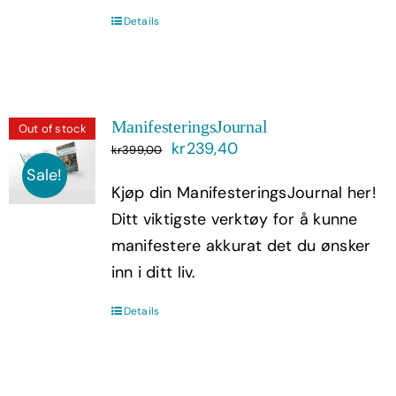
Details
ManifesteringsJournal
Out of stock
Opprinnelig
Nåværende
kr
239,40
kr
399,00
pris
pris
Sale!
Kjøp din ManifesteringsJournal her!
var:
er:
Ditt viktigste verktøy for å kunne
kr399,00.
kr239,40.
manifestere akkurat det du ønsker
inn i ditt liv.
Details