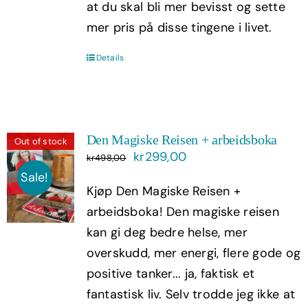
at du skal bli mer bevisst og sette
mer pris på disse tingene i livet.
Details
Den Magiske Reisen + arbeidsboka
Out of stock
Opprinnelig
Nåværende
kr
299,00
kr
498,00
pris
pris
Sale!
Kjøp Den Magiske Reisen +
var:
er:
arbeidsboka! Den magiske reisen
kr498,00.
kr299,00.
kan gi deg bedre helse, mer
overskudd, mer energi, flere gode og
positive tanker... ja, faktisk et
fantastisk liv. Selv trodde jeg ikke at