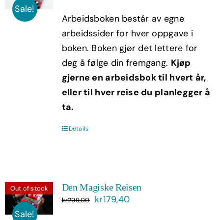
pris
pris
Sale!
Arbeidsboken består av egne
var:
er:
arbeidssider for hver oppgave i
kr199,00.
kr119,40.
boken. Boken gjør det lettere for
deg å følge din fremgang.
Kjøp
gjerne en arbeidsbok til hvert år,
eller til hver reise du planlegger å
ta.
Details
Den Magiske Reisen
Out of stock
Opprinnelig
Nåværende
kr
179,40
kr
299,00
pris
pris
Sale!