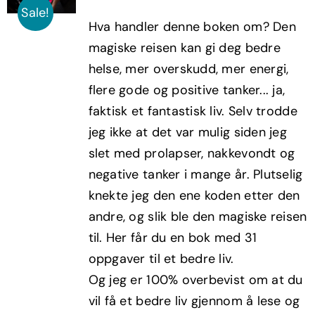
pris
pris
Sale!
Hva handler denne boken om? Den
var:
er:
magiske reisen kan gi deg bedre
kr299,00.
kr179,40.
helse, mer overskudd, mer energi,
flere gode og positive tanker... ja,
faktisk et fantastisk liv. Selv trodde
jeg ikke at det var mulig siden jeg
slet med prolapser, nakkevondt og
negative tanker i mange år. Plutselig
knekte jeg den ene koden etter den
andre, og slik ble den magiske reisen
til. Her får du en bok med 31
oppgaver til et bedre liv.
Og jeg er 100% overbevist om at du
vil få et bedre liv gjennom å lese og