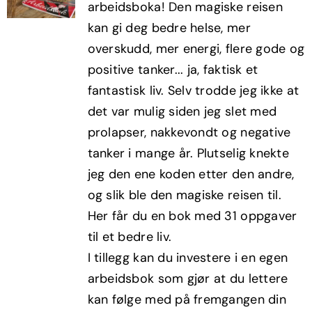
arbeidsboka! Den magiske reisen
kr498,00.
kr299,00.
kan gi deg bedre helse, mer
overskudd, mer energi, flere gode og
positive tanker... ja, faktisk et
fantastisk liv. Selv trodde jeg ikke at
det var mulig siden jeg slet med
prolapser, nakkevondt og negative
tanker i mange år. Plutselig knekte
jeg den ene koden etter den andre,
og slik ble den magiske reisen til.
Her får du en bok med 31 oppgaver
til et bedre liv.
I tillegg kan du investere i en egen
arbeidsbok som gjør at du lettere
kan følge med på fremgangen din