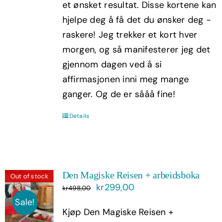
et ønsket resultat. Disse kortene kan
hjelpe deg å få det du ønsker deg -
raskere! Jeg trekker et kort hver
morgen, og så manifesterer jeg det
gjennom dagen ved å si
affirmasjonen inni meg mange
ganger. Og de er sååå fine!
Details
Den Magiske Reisen + arbeidsboka
Out of stock
Opprinnelig
Nåværende
kr
299,00
kr
498,00
pris
pris
Sale!
Kjøp Den Magiske Reisen +
var:
er: