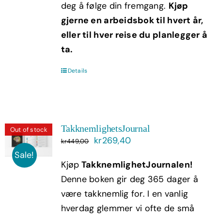
deg å følge din fremgang.
Kjøp
gjerne en arbeidsbok til hvert år,
eller til hver reise du planlegger å
ta.
Details
TakknemlighetsJournal
Out of stock
Opprinnelig
Nåværende
kr
269,40
kr
449,00
pris
pris
Sale!
Kjøp
TakknemlighetJournalen!
var:
er:
Denne boken gir deg 365 dager å
kr449,00.
kr269,40.
være takknemlig for. I en vanlig
hverdag glemmer vi ofte de små