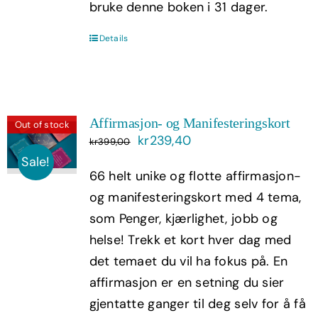
bruke denne boken i 31 dager.
Details
Affirmasjon- og Manifesteringskort
Out of stock
Opprinnelig
Nåværende
kr
239,40
kr
399,00
pris
pris
Sale!
66 helt unike og flotte affirmasjon-
var:
er:
og manifesteringskort med 4 tema,
kr399,00.
kr239,40.
som Penger, kjærlighet, jobb og
helse! Trekk et kort hver dag med
det temaet du vil ha fokus på. En
affirmasjon er en setning du sier
gjentatte ganger til deg selv for å få