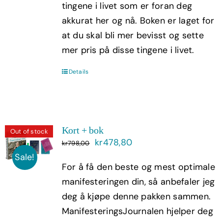
tingene i livet som er foran deg
akkurat her og nå. Boken er laget for
at du skal bli mer bevisst og sette
mer pris på disse tingene i livet.
Details
Kort + bok
Out of stock
Opprinnelig
Nåværende
kr
478,80
kr
798,00
pris
pris
Sale!
For å få den beste og mest optimale
var:
er:
manifesteringen din, så anbefaler jeg
kr798,00.
kr478,80.
deg å kjøpe denne pakken sammen.
ManifesteringsJournalen hjelper deg