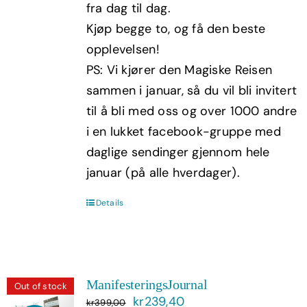
fra dag til dag.
Kjøp begge to, og få den beste
opplevelsen!
PS: Vi kjører den Magiske Reisen
sammen i januar, så du vil bli invitert
til å bli med oss og over 1000 andre
i en lukket facebook-gruppe med
daglige sendinger gjennom hele
januar (på alle hverdager).
Details
ManifesteringsJournal
Out of stock
Opprinnelig
Nåværende
kr
239,40
kr
399,00