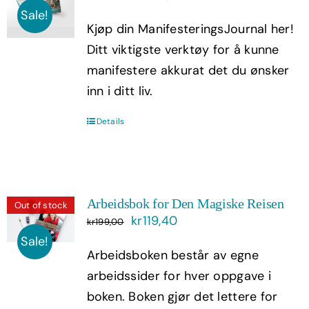
pris
pris
Sale!
Kjøp din ManifesteringsJournal her!
var:
er:
Ditt viktigste verktøy for å kunne
kr399,00.
kr239,40.
manifestere akkurat det du ønsker
inn i ditt liv.
Details
Arbeidsbok for Den Magiske Reisen
Out of stock
Opprinnelig
Nåværende
kr
119,40
kr
199,00
pris
pris
Sale!
Arbeidsboken består av egne
var:
er:
arbeidssider for hver oppgave i
kr199,00.
kr119,40.
boken. Boken gjør det lettere for