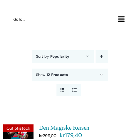
Skip
to
Go to...
content
Sort by
Popularity
Show
12 Products
Den Magiske Reisen
Out of stock
Opprinnelig
Nåværende
kr
179,40
kr
299,00