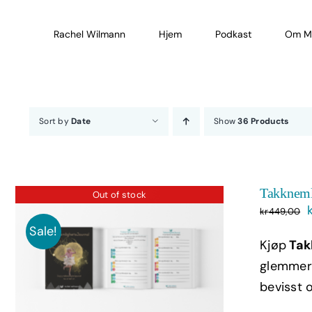
Skip
to
Rachel Wilmann
Hjem
Podkast
Om M
content
Sort by
Date
Show
36 Products
Takkneml
Out of stock
kr
449,00
Sale!
Kjøp
Tak
glemmer 
bevisst o