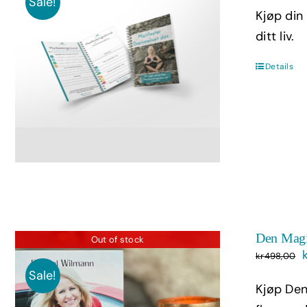
Sale!
Kjøp din
ditt liv.
Details
Den Magi
Out of stock
kr
498,00
Sale!
Kjøp Den