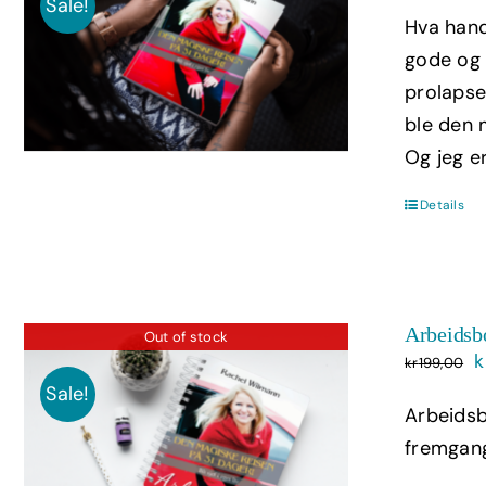
p
Sale!
Hva hand
v
gode og p
prolapse
ble den m
Og jeg e
Details
Arbeidsb
Out of stock
O
k
kr
199,00
p
Sale!
Arbeidsb
v
fremgan
k