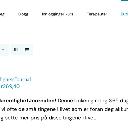
eg
Blogg
Innlogginger kurs
Terapeuter
But
ighetsJournal
Opprinnelig
Nåværende
kr
269,40
pris
pris
knemlighetJournalen!
Denne boken gir deg 365 dage
var:
er:
vi ofte de små tingene i livet som er foran deg akkura
kr449,00.
kr269,40.
g sette mer pris på disse tingene i livet.