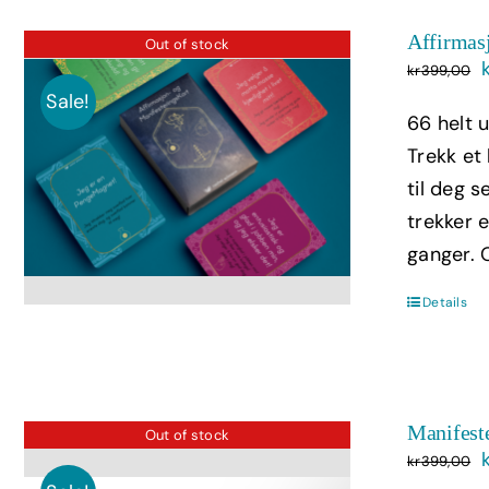
Affirmasj
Out of stock
kr
399,00
Sale!
66 helt 
Trekk et
til deg s
trekker 
ganger. 
Details
Manifest
Out of stock
kr
399,00