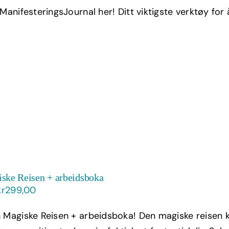
pris
pris
 ManifesteringsJournal her! Ditt viktigste verktøy for
var:
er:
kr399,00.
kr239,40.
ske Reisen + arbeidsboka
Opprinnelig
Nåværende
kr
299,00
pris
pris
 Magiske Reisen + arbeidsboka! Den magiske reisen k
var:
er: