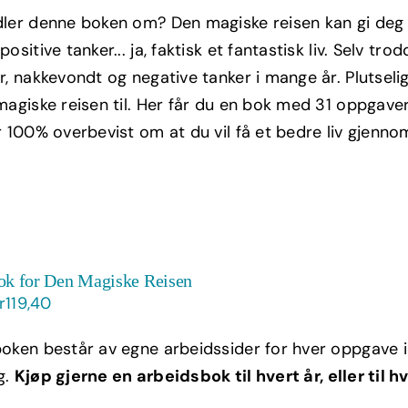
ris
pris
ler denne boken om? Den magiske reisen kan gi deg b
ar:
er:
ositive tanker... ja, faktisk et fantastisk liv. Selv tr
kr299,00.
kr179,40.
r, nakkevondt og negative tanker i mange år. Plutseli
agiske reisen til. Her får du en bok med 31 oppgaver t
r 100% overbevist om at du vil få et bedre liv gjenno
ok for Den Magiske Reisen
pprinnelig
Nåværende
r
119,40
ris
pris
oken består av egne arbeidssider for hver oppgave i 
ar:
er:
g.
Kjøp gjerne en arbeidsbok til hvert år, eller til h
r199,00.
kr119,40.