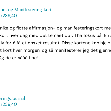
on- og Manifesteringskort
Opprinnelig
Nåværende
kr
239,40
pris
pris
unike og flotte affirmasjon- og manifesteringskort me
var:
er:
 kort hver dag med det temaet du vil ha fokus på. En 
kr399,00.
kr239,40.
elv for å få et ønsket resultat. Disse kortene kan hje
et kort hver morgen, og så manifesterer jeg det gje
Og de er sååå fine!
eringsJournal
Opprinnelig
Nåværende
kr
239,40