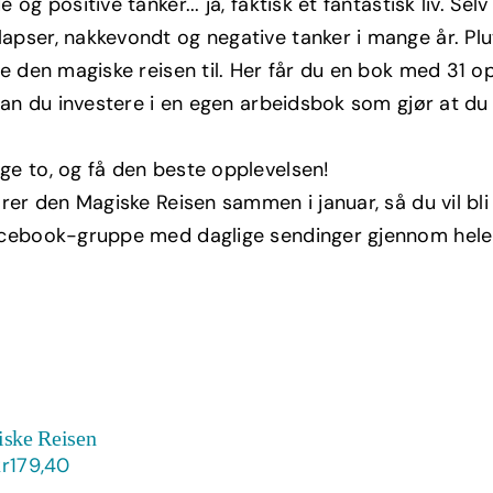
e og positive tanker... ja, faktisk et fantastisk liv. Se
kr498,00.
kr299,00.
apser, nakkevondt og negative tanker i mange år. Plu
le den magiske reisen til. Her får du en bok med 31 opp
g kan du investere i en egen arbeidsbok som gjør at d
ge to, og få den beste opplevelsen!
ører den Magiske Reisen sammen i januar, så du vil bli
acebook-gruppe med daglige sendinger gjennom hele j
ske Reisen
Opprinnelig
Nåværende
kr
179,40