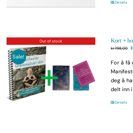
Details
Kort + b
Out of stock
kr
798,00
p
Sale!
For å få
v
Manifest
deg å ha
delt inn 
Details