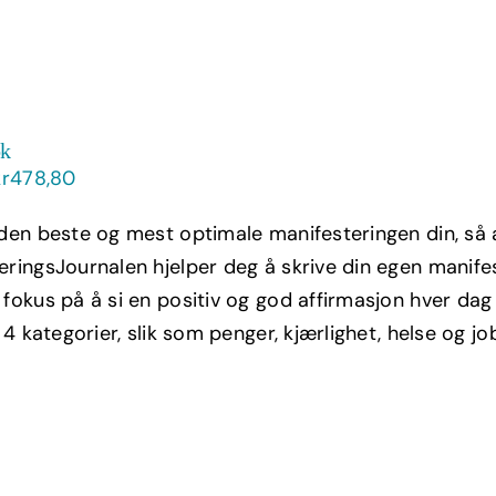
ok
Opprinnelig
Nåværende
kr
478,80
ris
pris
 den beste og mest optimale manifesteringen din, så
ar:
er:
eringsJournalen hjelper deg å skrive din egen manife
kr798,00.
kr478,80.
 fokus på å si en positiv og god affirmasjon hver da
i 4 kategorier, slik som penger, kjærlighet, helse og jo