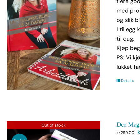
flere god
med prol
og slik b
I tilleg
til dag.
Kjøp beg
PS: Vi kj
lukket f
Details
Den Magi
Out of stock
kr
299,00