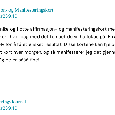
on- og Manifesteringskort
Opprinnelig
Nåværende
kr
239,40
pris
pris
unike og flotte affirmasjon- og manifesteringskort me
var:
er:
 kort hver dag med det temaet du vil ha fokus på. En 
kr399,00.
kr239,40.
elv for å få et ønsket resultat. Disse kortene kan hje
et kort hver morgen, og så manifesterer jeg det gje
Og de er sååå fine!
eringsJournal
Opprinnelig
Nåværende
kr
239,40