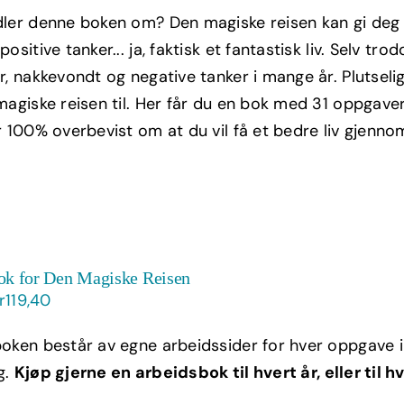
ris
pris
ler denne boken om? Den magiske reisen kan gi deg b
ar:
er:
ositive tanker... ja, faktisk et fantastisk liv. Selv tr
kr299,00.
kr179,40.
r, nakkevondt og negative tanker i mange år. Plutseli
agiske reisen til. Her får du en bok med 31 oppgaver t
r 100% overbevist om at du vil få et bedre liv gjenno
ok for Den Magiske Reisen
pprinnelig
Nåværende
r
119,40
ris
pris
oken består av egne arbeidssider for hver oppgave i 
ar:
er:
g.
Kjøp gjerne en arbeidsbok til hvert år, eller til h
r199,00.
kr119,40.