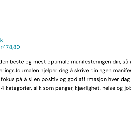
ok
Opprinnelig
Nåværende
kr
478,80
ris
pris
 den beste og mest optimale manifesteringen din, så
ar:
er:
eringsJournalen hjelper deg å skrive din egen manife
kr798,00.
kr478,80.
 fokus på å si en positiv og god affirmasjon hver da
i 4 kategorier, slik som penger, kjærlighet, helse og jo