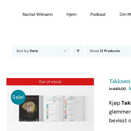
Skip
to
Rachel Wilmann
Hjem
Podkast
Om M
content
Sort by
Date
Show
12 Products
Takkneml
Out of stock
kr
449,00
Sale!
Kjøp
Tak
glemmer 
bevisst o