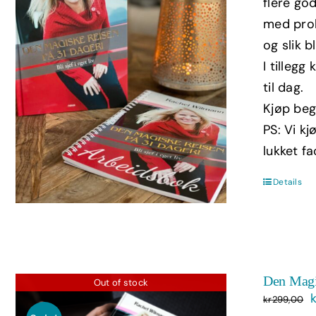
flere god
med prol
og slik b
I tilleg
til dag.
Kjøp beg
PS: Vi kj
lukket f
Details
Den Magi
Out of stock
kr
299,00