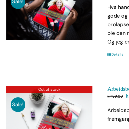
p
Sale!
Hva hand
v
gode og p
prolapse
ble den m
Og jeg e
Details
Arbeidsb
Out of stock
O
k
kr
199,00
p
Sale!
Arbeidsb
v
fremgan
k