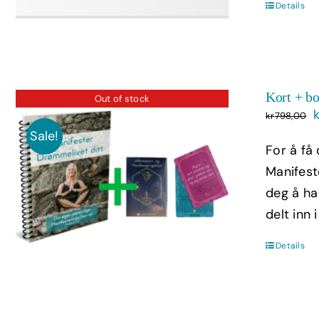
Details
Kort + b
Out of stock
kr
798,00
p
Sale!
For å få
v
Manifest
deg å ha
delt inn 
Details