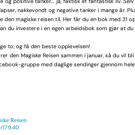
e og positive tanker... ja, faktisk et fantastisk liv. Se
kr498,00.
kr299,00.
apser, nakkevondt og negative tanker i mange år. Plu
le den magiske reisen til. Her får du en bok med 31 opp
g kan du investere i en egen arbeidsbok som gjør at d
ge to, og få den beste opplevelsen!
ører den Magiske Reisen sammen i januar, så du vil bli
acebook-gruppe med daglige sendinger gjennom hele j
ske Reisen
Opprinnelig
Nåværende
kr
179,40