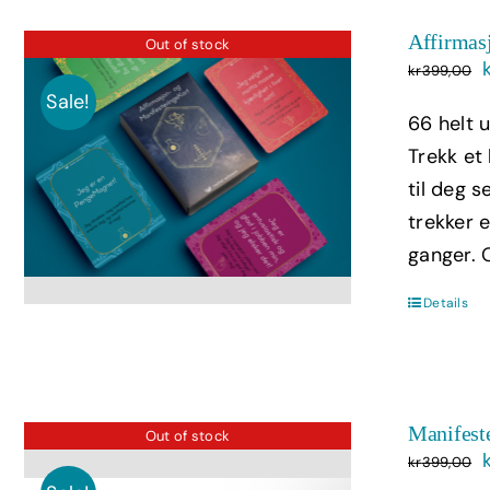
Affirmasj
Out of stock
kr
399,00
Sale!
66 helt 
Trekk et
til deg s
trekker 
ganger. 
Details
Manifest
Out of stock
kr
399,00