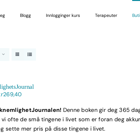
eg
Blogg
Innlogginger kurs
Terapeuter
But
ighetsJournal
Opprinnelig
Nåværende
kr
269,40
pris
pris
knemlighetJournalen!
Denne boken gir deg 365 dage
var:
er:
vi ofte de små tingene i livet som er foran deg akkura
kr449,00.
kr269,40.
g sette mer pris på disse tingene i livet.