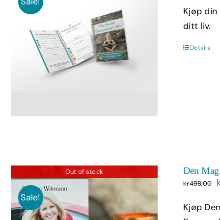
Sale!
Kjøp din
ditt liv.
Details
Den Magi
Out of stock
kr
498,00
Sale!
Kjøp Den