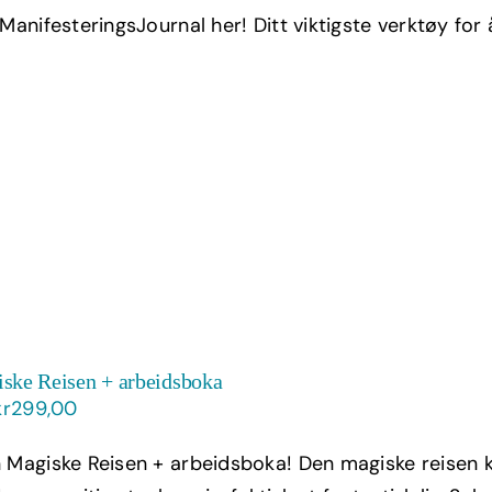
pris
pris
 ManifesteringsJournal her! Ditt viktigste verktøy for
var:
er:
kr399,00.
kr239,40.
ske Reisen + arbeidsboka
Opprinnelig
Nåværende
kr
299,00
pris
pris
 Magiske Reisen + arbeidsboka! Den magiske reisen k
var:
er: