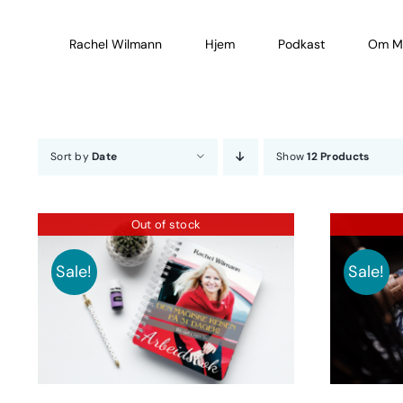
Skip
to
Rachel Wilmann
Hjem
Podkast
Om M
content
Sort by
Date
Show
12 Products
Out of stock
Sale!
Sale!