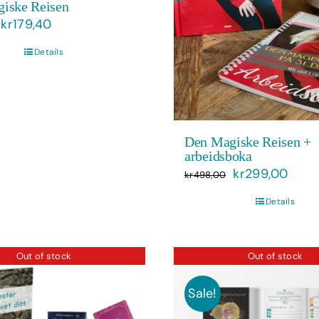
iske Reisen
Opprinnelig
Nåværende
kr
179,40
pris
pris
Details
var:
er:
kr299,00.
kr179,40.
Den Magiske Reisen +
arbeidsboka
Opprinnelig
Nåvæ
kr
299,00
kr
498,00
pris
pris
Details
var:
er:
kr498,00.
kr29
Out of stock
Out of stock
Sale!