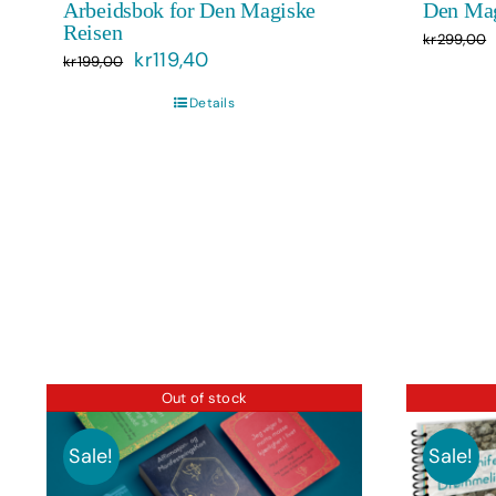
Arbeidsbok for Den Magiske
Den Mag
Reisen
kr
299,00
Opprinnelig
Nåværende
kr
119,40
kr
199,00
pris
pris
Details
var:
er:
kr199,00.
kr119,40.
Out of stock
Sale!
Sale!