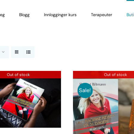
eg
Blogg
Innlogginger kurs
Terapeuter
But
Out of stock
Out of stock
Sale!